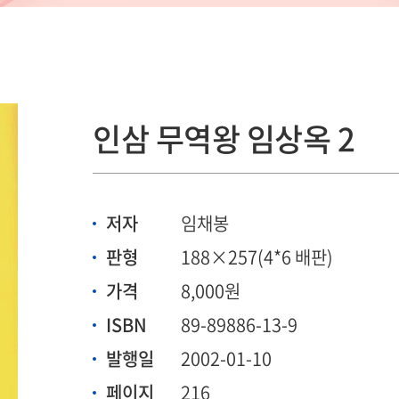
인삼 무역왕 임상옥 2
저자
임채봉
판형
188×257(4*6 배판)
가격
8,000원
ISBN
89-89886-13-9
발행일
2002-01-10
페이지
216